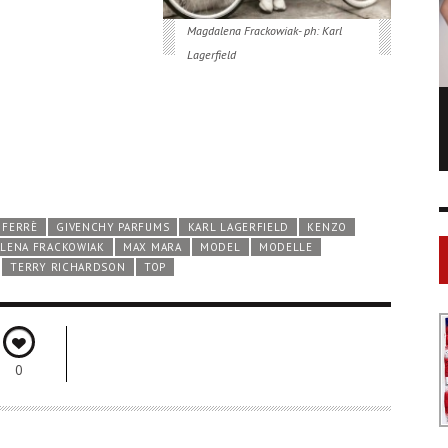
Magdalena Frackowiak- ph: Karl
Lagerfield
LONGCHAMP IS THE FOURTH TIME IN
NY
FASHION SHOWS
17 FEB
0
1
 FERRÈ
GIVENCHY PARFUMS
KARL LAGERFIELD
KENZO
LENA FRACKOWIAK
MAX MARA
MODEL
MODELLE
TERRY RICHARDSON
TOP
0