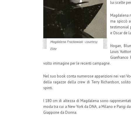
lui scelte p
Magdalena na
ma spiccò a
testimonial 
e Oscar de l
Magdalena Frackowiak - courtesy
Hogan, Blum
Elite
Louis Vuitto
Gianfranco 
volto immagine per le recenti campagne.
Nel suo book conta numerose apparizioni nei vari Vo
della ragazze della crew di Terry Richardson, solito
spinti.
I 180 cm di altezza di Magdalena sono rappresentati
moda tra cui a New York da DNA, a Milano e Parigi da 
Giappone da Donna.