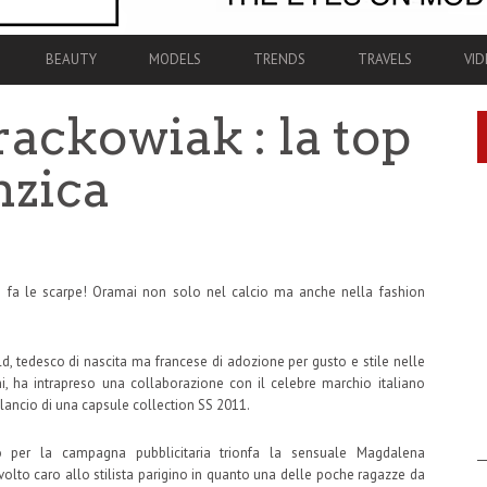
BEAUTY
MODELS
TRENDS
TRAVELS
VID
ackowiak : la top
nzica
ci fa le scarpe! Oramai non solo nel calcio ma anche nella fashion
ld, tedesco di nascita ma francese di adozione per gusto e stile nelle
i, ha intrapreso una collaborazione con il celebre marchio italiano
 lancio di una capsule collection SS 2011.
 per la campagna pubblicitaria trionfa la sensuale Magdalena
volto caro allo stilista parigino in quanto una delle poche ragazze da