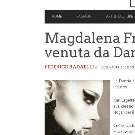
PRIMARY
HOME
FASHION
ART & CULTURE
NAVIGATION
Magdalena Fr
venuta da Da
FEDERICO RADAELLI
on 08/02/2011 at 10:59
La Francia 
industry.
Karl Lagerfe
sue creazion
Hogan per il
Come volto
Frackowiak, 