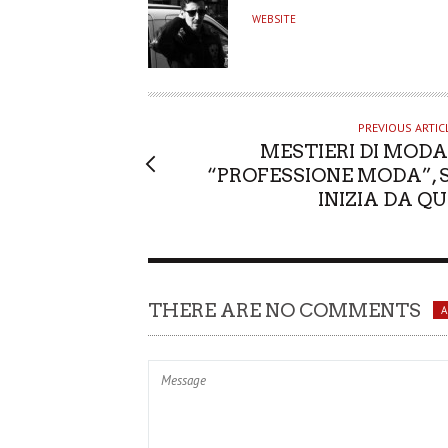
U
WEBSITE
T
H
O
R
PREVIOUS ARTIC
MESTIERI DI MODA 
“PROFESSIONE MODA”, S
INIZIA DA QUI
THERE ARE NO COMMENTS