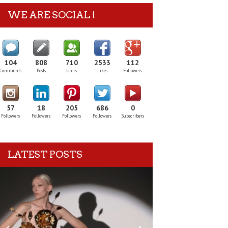
WE ARE SOCIAL !
104
808
710
2533
112
Comments
Posts
Users
Likes
Followers
57
18
205
686
0
Followers
Followers
Followers
Followers
Subscribers
LATEST POSTS