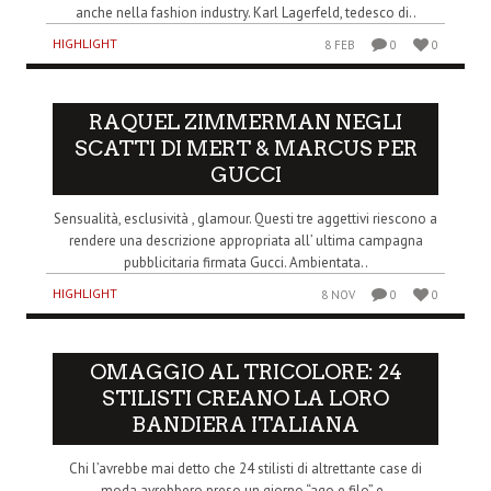
anche nella fashion industry. Karl Lagerfeld, tedesco di..
HIGHLIGHT
8 FEB
0
0
RAQUEL ZIMMERMAN NEGLI
SCATTI DI MERT & MARCUS PER
GUCCI
Sensualità, esclusività , glamour. Questi tre aggettivi riescono a
rendere una descrizione appropriata all’ ultima campagna
pubblicitaria firmata Gucci. Ambientata..
HIGHLIGHT
8 NOV
0
0
OMAGGIO AL TRICOLORE: 24
STILISTI CREANO LA LORO
BANDIERA ITALIANA
Chi l’avrebbe mai detto che 24 stilisti di altrettante case di
moda avrebbero preso un giorno “ago e filo” e..