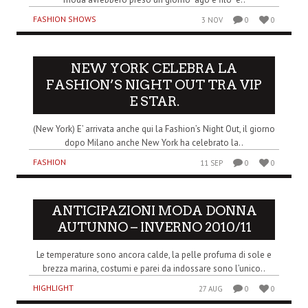
FASHION SHOWS
3 NOV
0
0
NEW YORK CELEBRA LA
FASHION’S NIGHT OUT TRA VIP
E STAR.
(New York) E’ arrivata anche qui la Fashion’s Night Out, il giorno
dopo Milano anche New York ha celebrato la..
FASHION
11 SEP
0
0
ANTICIPAZIONI MODA DONNA
AUTUNNO – INVERNO 2010/11
Le temperature sono ancora calde, la pelle profuma di sole e
brezza marina, costumi e parei da indossare sono l’unico..
HIGHLIGHT
27 AUG
0
0