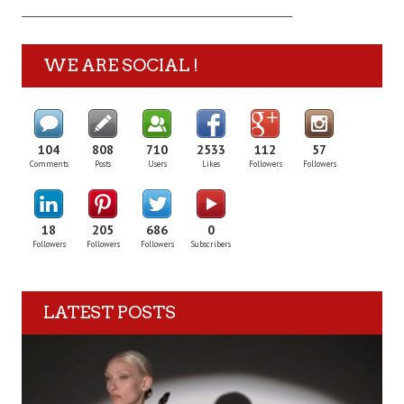
WE ARE SOCIAL !
104
808
710
2533
112
57
Comments
Posts
Users
Likes
Followers
Followers
18
205
686
0
Followers
Followers
Followers
Subscribers
LATEST POSTS