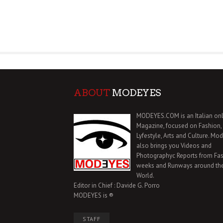
ABOUT
MODEYES
MODEYES.COM is an Italian onl
Magazine, focused on Fashion,
Lyfestyle, Arts and Culture. Mo
also brings you Videos and
Photographyc Reports from Fa
weeks and Runways around th
World.
Editor in Chief : Davide G. Porro
MODEYES is ®
STAFF