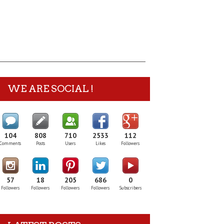
WE ARE SOCIAL !
104
808
710
2533
112
Comments
Posts
Users
Likes
Followers
57
18
205
686
0
Followers
Followers
Followers
Followers
Subscribers