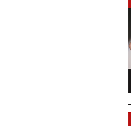
LONGCHAMP IS THE FOURTH TIME IN
NY
FASHION SHOWS
17 FEB
0
1