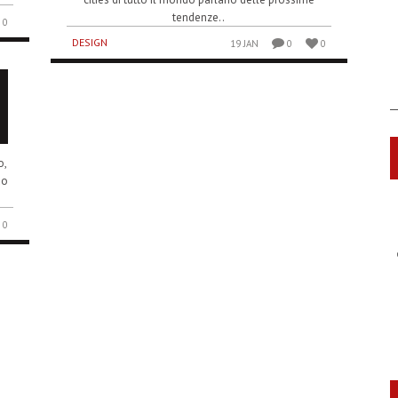
tendenze..
0
DESIGN
19 JAN
0
0
o,
uo
0