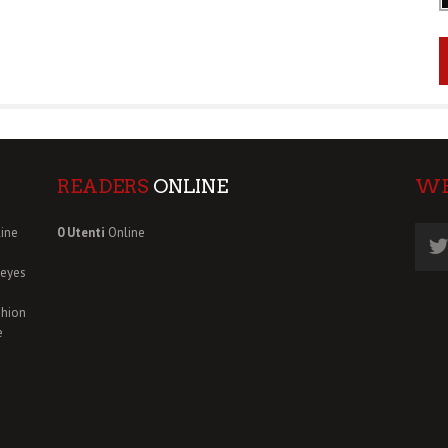
READERS
ONLINE
W
ine
0 Utenti
Online
deyes
shion
e