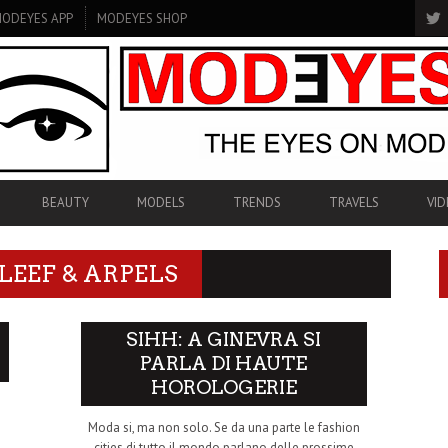
ODEYES APP
MODEYES SHOP
BEAUTY
MODELS
TRENDS
TRAVELS
VID
LEEF & ARPELS
SIHH: A GINEVRA SI
PARLA DI HAUTE
HOROLOGERIE
e
.
Moda si, ma non solo. Se da una parte le fashion
cities di tutto il mondo parlano delle prossime