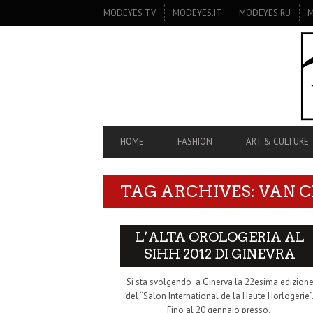
SECONDARY
MODEYES TV
MODEYES.IT
MODEYES.RU
M
NAVIGATION
PRIMARY
HOME
FASHION
ART & CULTURE
NAVIGATION
TAG ARCHIVES: VAN C
L’ALTA OROLOGERIA AL
SIHH 2012 DI GINEVRA
Si sta svolgendo a Ginerva la 22esima edizion
del “Salon International de la Haute Horlogerie”
Fino al 20 gennaio presso..