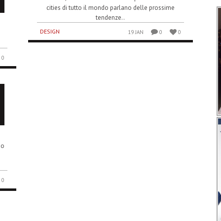
cities di tutto il mondo parlano delle prossime
tendenze..
DESIGN
19 JAN
0
0
0
io
0