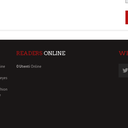
READERS
ONLINE
W
ine
0 Utenti
Online
deyes
shion
e