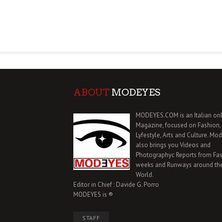
ABOUT
MODEYES
MODEYES.COM is an Italian onl
Magazine, focused on Fashion,
Lyfestyle, Arts and Culture. Mo
also brings you Videos and
Photographyc Reports from Fa
weeks and Runways around th
World.
Editor in Chief : Davide G. Porro
MODEYES is ®
STAFF