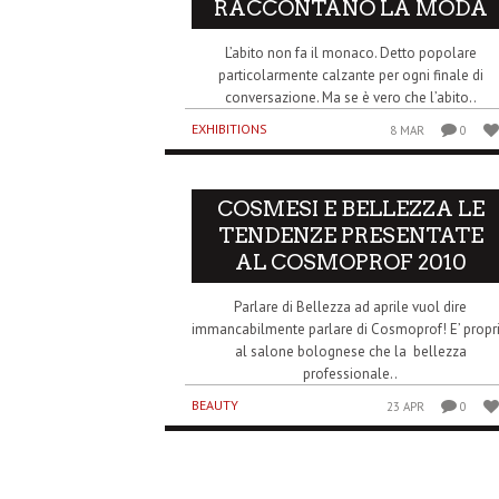
RACCONTANO LA MODA
L’abito non fa il monaco. Detto popolare
particolarmente calzante per ogni finale di
conversazione. Ma se è vero che l’abito..
EXHIBITIONS
8 MAR
0
COSMESI E BELLEZZA LE
TENDENZE PRESENTATE
AL COSMOPROF 2010
Parlare di Bellezza ad aprile vuol dire
immancabilmente parlare di Cosmoprof! E’ propr
al salone bolognese che la bellezza
professionale..
BEAUTY
23 APR
0