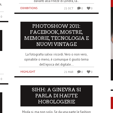
davanti alla Frieze di Londra, la..
a,
EXHIBITIONS
21 OCT
0
0
0
PHOTOSHOW 2011:
FACEBOOK, MOSTRE,
MEMORIE, TECNOLOGIA E
NUOVI VINTAGE
La fotografia salva i ricordi. Vero o non vero,
opinabile o meno, è comunque il giusto tema
LONGCHAMP IS THE FOURTH TIME IN
dell’epoca del digitale...
NY
HIGHLIGHT
21 MAR
0
0
FASHION SHOWS
0
17 FEB
0
1
SIHH: A GINEVRA SI
PARLA DI HAUTE
HOROLOGERIE
Moda si, ma non solo. Se da una parte le fashion