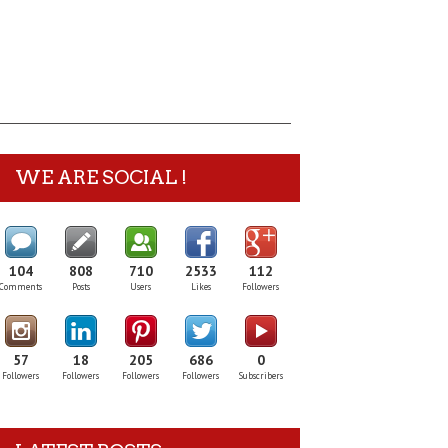
WE ARE SOCIAL !
104
808
710
2533
112
Comments
Posts
Users
Likes
Followers
57
18
205
686
0
Followers
Followers
Followers
Followers
Subscribers