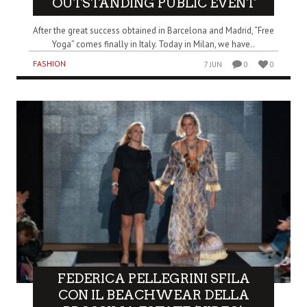
OUTSTANDING PUBLIC EVENT
After the great success obtained in Barcelona and Madrid, “Free
Yoga” comes finally in Italy. Today in Milan, we have..
FASHION
7 JUN
0
0
FEDERICA PELLEGRINI SFILA
CON IL BEACHWEAR DELLA