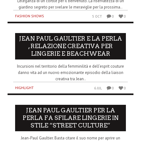
L’eleganza di un cortile per il benvenuto. La riservatezza di un
giardino segreto per svelare le meraviglie per la prossima..
FASHION SHOWS
5 OCT
0
0
JEAN PAUL GAULTIER E LA PERLA
, RELAZIONE CREATIVA PER
LINGERIE E BEACHWEAR
Incursioni nel territorio della femminilità e dell’esprit couture
danno vita ad un nuovo emozionante episodio della liaison
creativa tra Jean..
HIGHLIGHT
6 JUL
0
0
JEAN PAUL GAULTIER PER LA
PERLA FA SFILARE LINGERIE IN
STILE “STREET CULTURE”
Jean-Paul Gaultier. Basta citare il suo nome per aprire un