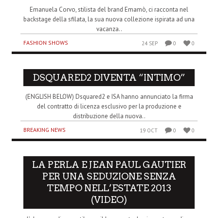
Emanuela Corvo, stilista del brand Emamò, ci racconta nel
backstage della sfilata, la sua nuova collezione ispirata ad una
vacanza..
FASHION SHOWS
24 SEP
0
0
DSQUARED2 DIVENTA “INTIMO”
(ENGLISH BELOW) Dsquared2 e ISA hanno annunciato la firma
del contratto di licenza esclusivo per la produzione e
distribuzione della nuova..
BREAKING NEWS
19 OCT
0
0
LA PERLA E JEAN PAUL GAUTIER
PER UNA SEDUZIONE SENZA
TEMPO NELL’ESTATE 2013
(VIDEO)