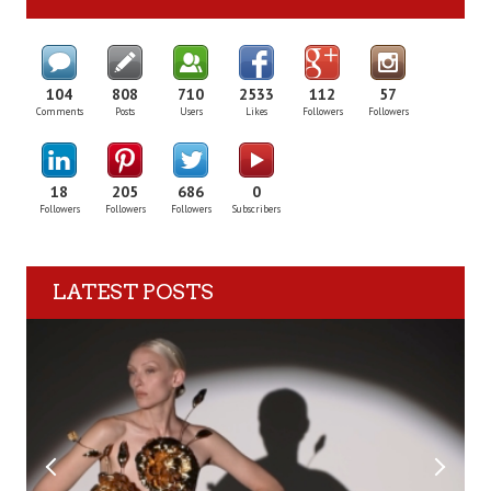
104
808
710
2533
112
57
Comments
Posts
Users
Likes
Followers
Followers
18
205
686
0
Followers
Followers
Followers
Subscribers
LATEST POSTS