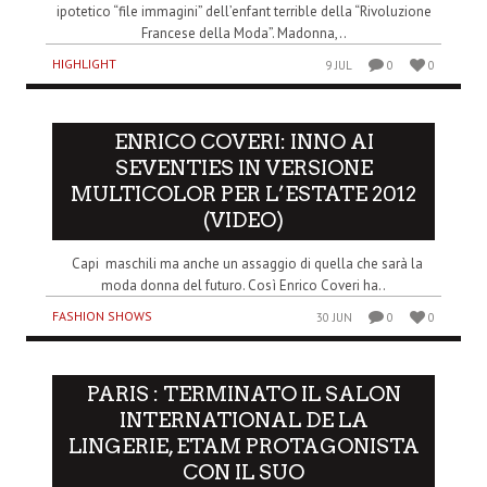
ipotetico “file immagini” dell’enfant terrible della “Rivoluzione
Francese della Moda”. Madonna,..
HIGHLIGHT
9 JUL
0
0
ENRICO COVERI: INNO AI
SEVENTIES IN VERSIONE
MULTICOLOR PER L’ESTATE 2012
(VIDEO)
Capi maschili ma anche un assaggio di quella che sarà la
moda donna del futuro. Così Enrico Coveri ha..
FASHION SHOWS
30 JUN
0
0
PARIS : TERMINATO IL SALON
INTERNATIONAL DE LA
LINGERIE, ETAM PROTAGONISTA
CON IL SUO