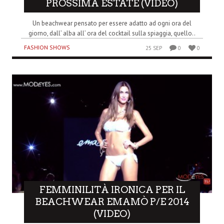
PROSSIMA ESTATE (VIDEO)
Un beachwear pensato per essere adatto ad ogni ora del
giorno, dall’ alba all’ ora del cocktail sulla spiaggia, quello..
FASHION SHOWS
25 SEP
0
0
FEMMINILITÀ IRONICA PER IL
BEACHWEAR EMAMÒ P/E 2014
(VIDEO)