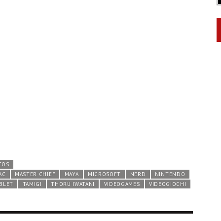
EOS
AC
MASTER CHIEF
MAYA
MICROSOFT
NERD
NINTENDO
BLET
TAMIGI
THORU IWATANI
VIDEOGAMES
VIDEOGIOCHI