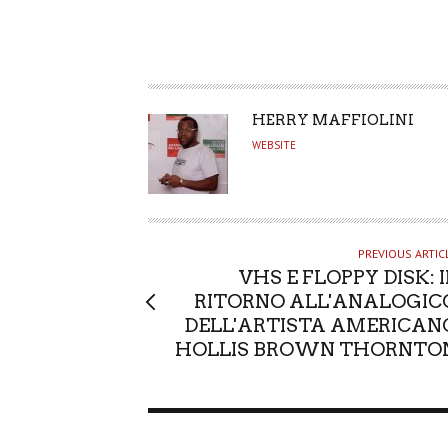
A
HERRY MAFFIOLINI
U
WEBSITE
T
H
O
R
PREVIOUS ARTIC
VHS E FLOPPY DISK: I
RITORNO ALL'ANALOGIC
DELL'ARTISTA AMERICAN
HOLLIS BROWN THORNTO