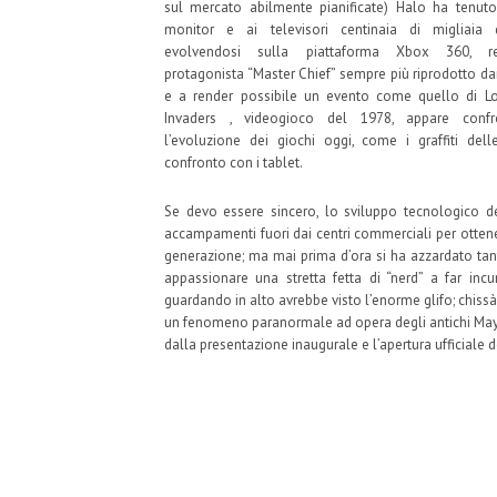
sul mercato abilmente pianificate) Halo ha tenuto 
monitor e ai televisori centinaia di migliaia 
evolvendosi sulla piattaforma Xbox 360, r
protagonista “Master Chief” sempre più riprodotto da
e a render possibile un evento come quello di Lo
Invaders , videogioco del 1978, appare conf
l’evoluzione dei giochi oggi, come i graffiti del
confronto con i tablet.
Se devo essere sincero, lo sviluppo tecnologico de
accampamenti fuori dai centri commerciali per ottene
generazione; ma mai prima d’ora si ha azzardato tan
appassionare una stretta fetta di “nerd” a far incu
guardando in alto avrebbe visto l’enorme glifo; chiss
un fenomeno paranormale ad opera degli antichi Maya
dalla presentazione inaugurale e l’apertura ufficiale d