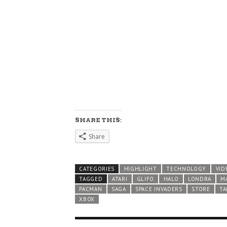
SHARE THIS:
Share
CATEGORIES
HIGHLIGHT
TECHNOLOGY
VID
TAGGED
ATARI
GLIFO
HALO
LONDRA
M
PACMAN
SAGA
SPACE INVADERS
STORE
TA
XBOX