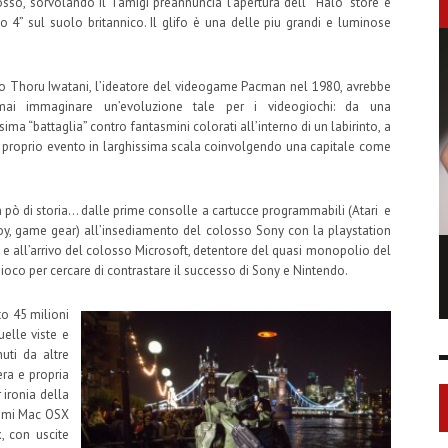
so, sorvolando il Tamigi preannuncia l’apertura dell’ “Halo” store e
o 4” sul suolo britannico. Il glifo è una delle piu grandi e luminose
Thoru Iwatani, l’ideatore del videogame Pacman nel 1980, avrebbe
ai immaginare un’evoluzione tale per i videogiochi: da una
ima “battaglia” contro fantasmini colorati all’interno di un labirinto, a
 proprio evento in larghissima scala coinvolgendo una capitale come
un pò di storia… dalle prime consolle a cartucce programmabili (Atari e
boy, game gear) all’insediamento del colosso Sony con la playstation
n2 e all’arrivo del colosso Microsoft, detentore del quasi monopolio del
LONGCHAMP IS THE FOURTH TIME IN
oco per cercare di contrastare il successo di Sony e Nintendo.
NY
FASHION SHOWS
to 45 milioni
17 FEB
0
1
elle viste e
uti da altre
era e propria
 ironia della
temi Mac OSX
 con uscite