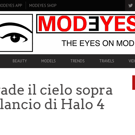
ODEYES APP
MODEYES SHOP
BEAUTY
MODELS
TRENDS
TRAVELS
VID
ade il cielo sopra
 lancio di Halo 4