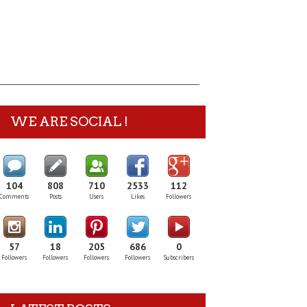
WE ARE SOCIAL !
104
808
710
2533
112
Comments
Posts
Users
Likes
Followers
57
18
205
686
0
Followers
Followers
Followers
Followers
Subscribers