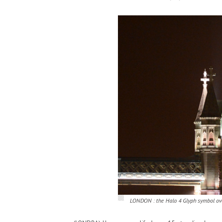
LONDON : the Halo 4 Glyph symbol ov