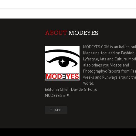
ABOUT
MODEYES
MODEYES.COM is an Italian onl
Magazine, focused on Fashion,
Lyfestyle, Arts and Culture. Mo
also brings you Videos and
Photographyc Reports from Fa
weeks and Runways around th
World.
Editor in Chief : Davide G. Porro
MODEYES is ®
STAFF