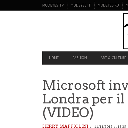
SECONDARY
MODEYES TV
MODEYES.IT
MODEYES.RU
M
NAVIGATION
PRIMARY
HOME
FASHION
ART & CULTURE
NAVIGATION
Microsoft inv
Londra per il
(VIDEO)
HERRY MAFFIOLINI
on 11/11/2012 at 16:25