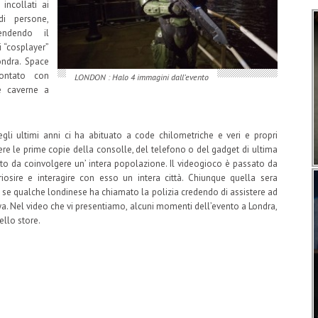
incollati ai
di persone,
endendo il
i “cosplayer”
ndra. Space
rontato con
LONDON : Halo 4 immagini dall’evento
le caverne a
gli ultimi anni ci ha abituato a code chilometriche e veri e propri
re le prime copie della consolle, del telefono o del gadget di ultima
to da coinvolgere un’ intera popolazione. Il videogioco è passato da
riosire e interagire con esso un intera città. Chiunque quella sera
à se qualche londinese ha chiamato la polizia credendo di assistere ad
. Nel video che vi presentiamo, alcuni momenti dell’evento a Londra,
ello store.