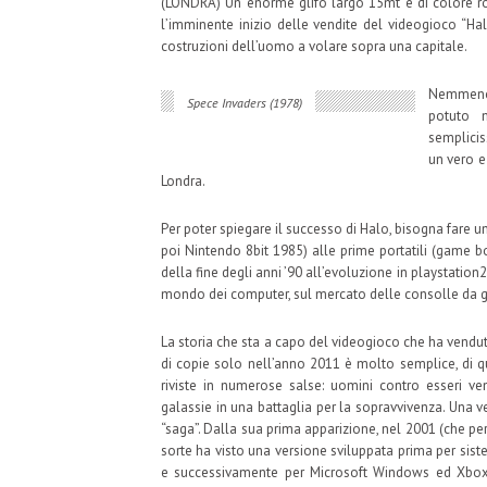
(LONDRA) Un enorme glifo largo 15mt e di colore ros
l’imminente inizio delle vendite del videogioco “Hal
costruzioni dell’uomo a volare sopra una capitale.
Nemmeno 
Spece Invaders (1978)
potuto m
sempliciss
un vero e
Londra.
Per poter spiegare il successo di Halo, bisogna fare 
poi Nintendo 8bit 1985) alle prime portatili (game 
della fine degli anni ’90 all’evoluzione in playstatio
mondo dei computer, sul mercato delle consolle da gi
La storia che sta a capo del videogioco che ha vendu
di copie solo nell’anno 2011 è molto semplice, di qu
riviste in numerose salse: uomini contro esseri ven
galassie in una battaglia per la sopravvivenza. Una v
“saga”. Dalla sua prima apparizione, nel 2001 (che per
sorte ha visto una versione sviluppata prima per sis
e successivamente per Microsoft Windows ed Xbox,