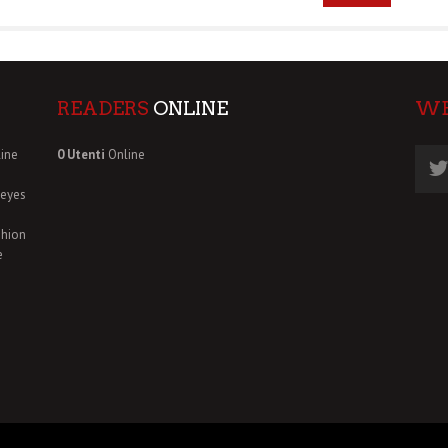
READERS
ONLINE
W
ine
0 Utenti
Online
deyes
shion
e