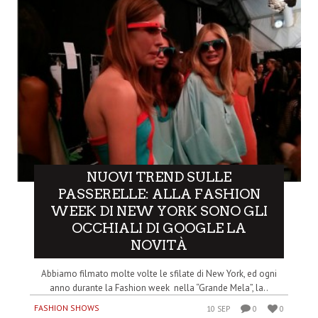
NUOVI TREND SULLE
PASSERELLE: ALLA FASHION
WEEK DI NEW YORK SONO GLI
OCCHIALI DI GOOGLE LA
NOVITÀ
Abbiamo filmato molte volte le sfilate di New York, ed ogni
anno durante la Fashion week nella “Grande Mela”, la..
FASHION SHOWS
10 SEP
0
0