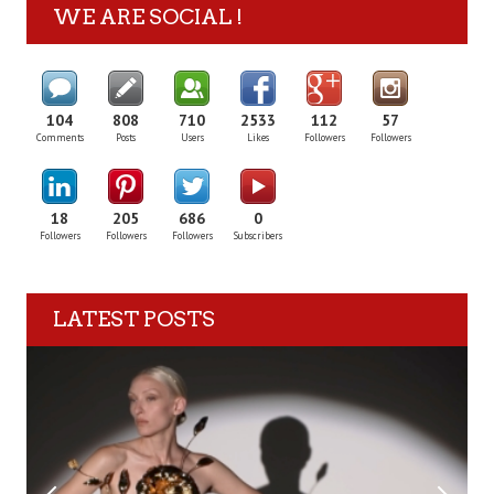
WE ARE SOCIAL !
104
808
710
2533
112
57
Comments
Posts
Users
Likes
Followers
Followers
18
205
686
0
Followers
Followers
Followers
Subscribers
LATEST POSTS