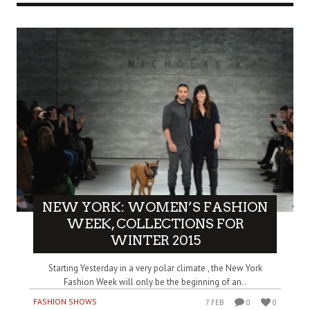
NEW YORK: WOMEN’S FASHION
WEEK, COLLECTIONS FOR
WINTER 2015
Starting Yesterday in a very polar climate , the New York
Fashion Week will only be the beginning of an..
FASHION SHOWS
7 FEB
0
0