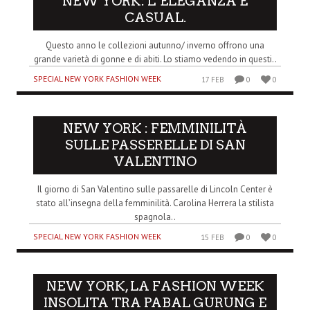
NEW YORK: L’ELEGANZA È
CASUAL.
Questo anno le collezioni autunno/ inverno offrono una
grande varietà di gonne e di abiti. Lo stiamo vedendo in questi..
SPECIAL NEW YORK FASHION WEEK
17 FEB
0
0
NEW YORK : FEMMINILITÀ
SULLE PASSERELLE DI SAN
VALENTINO
Il giorno di San Valentino sulle passarelle di Lincoln Center è
stato all’insegna della femminilità. Carolina Herrera la stilista
spagnola..
SPECIAL NEW YORK FASHION WEEK
15 FEB
0
0
NEW YORK, LA FASHION WEEK
INSOLITA TRA PABAL GURUNG E