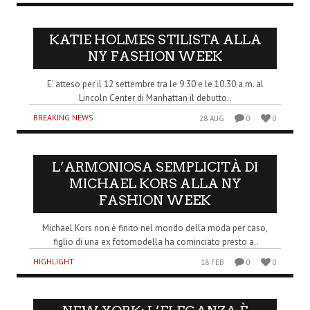
KATIE HOLMES STILISTA ALLA
NY FASHION WEEK
E’ atteso per il 12 settembre tra le 9.30 e le 10.30 a.m. al
Lincoln Center di Manhattan il debutto..
BREAKING NEWS
28 AUG
0
0
L’ARMONIOSA SEMPLICITÀ DI
MICHAEL KORS ALLA NY
FASHION WEEK
Michael Kors non è finito nel mondo della moda per caso,
figlio di una ex fotomodella ha cominciato presto a..
HIGHLIGHT
18 FEB
0
0