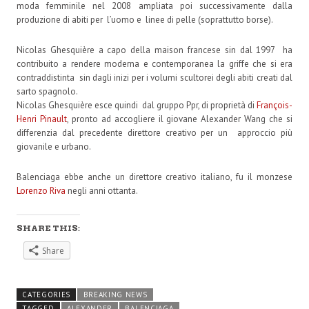
moda femminile nel 2008 ampliata poi successivamente dalla
produzione di abiti per l’uomo e linee di pelle (soprattutto borse).
Nicolas Ghesquière a capo della maison francese sin dal 1997 ha
contribuito a rendere moderna e contemporanea la griffe che si era
contraddistinta sin dagli inizi per i volumi scultorei degli abiti creati dal
sarto spagnolo.
Nicolas Ghesquière esce quindi dal gruppo Ppr, di proprietà di
François-
Henri Pinault
, pronto ad accogliere il giovane Alexander Wang che si
differenzia dal precedente direttore creativo per un approccio più
giovanile e urbano.
Balenciaga ebbe anche un direttore creativo italiano, fu il monzese
Lorenzo Riva
negli anni ottanta.
SHARE THIS:
Share
CATEGORIES
BREAKING NEWS
TAGGED
ALEXANDER
BALENCIAGA