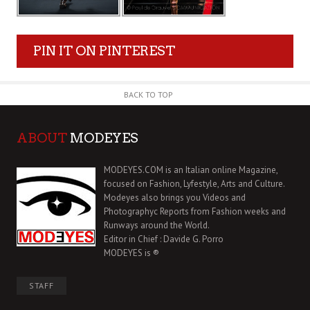
PIN IT ON PINTEREST
BACK TO TOP
ABOUT
MODEYES
MODEYES.COM is an Italian online Magazine,
focused on Fashion, Lyfestyle, Arts and Culture.
Modeyes also brings you Videos and
Photographyc Reports from Fashion weeks and
Runways around the World.
Editor in Chief : Davide G. Porro
MODEYES is ®
STAFF