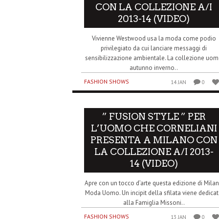
CON LA COLLEZIONE A/I
2013-14 (VIDEO)
Vivienne Westwood usa la moda come podio
privilegiato da cui lanciare messaggi di
sensibilizzazione ambientale. La collezione uo
autunno inverno..
FASHION SHOWS
14 JAN
0
” FUSION STYLE ” PER
L’UOMO CHE CORNELIANI
PRESENTA A MILANO CON
LA COLLEZIONE A/I 2013-
14 (VIDEO)
Apre con un tocco d’arte questa edizione di Mila
Moda Uomo. Un incipit della sfilata viene dedica
alla Famiglia Missoni..
FASHION SHOWS
13 JAN
0