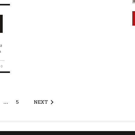
za
a
0
…
5
NEXT