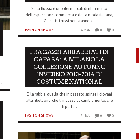
Se la Russia è uno dei mercati di riferimento
dell’espansione commerciale della moda italiana,
Gli stilisti russi non stanno a..
FASHION SHOWS
4 MAR
0
0
I RAGAZZI ARRABBIATI DI
CAPASA: A MILANO LA
COLLEZIONE AUTUNNO
INVERNO 2013-2014 DI
COSTUME NATIONAL
1
E’ la rabbia, quella che in passato spinse i giovani
alla ribellione, che li indusse al cambiamento, che
li portò..
FASHION SHOWS
21 JAN
0
0