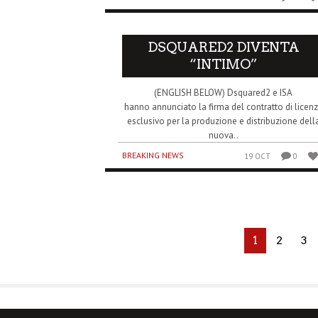
DSQUARED2 DIVENTA
“INTIMO”
(ENGLISH BELOW) Dsquared2 e ISA
hanno annunciato la firma del contratto di licen
esclusivo per la produzione e distribuzione dell
nuova..
BREAKING NEWS
19 OCT
0
1
2
3