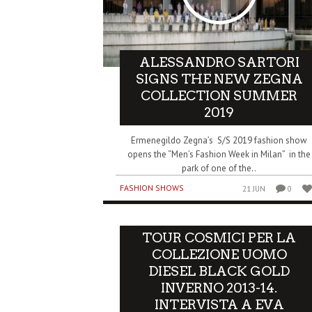
ALESSANDRO SARTORI
SIGNS THE NEW ZEGNA
COLLECTION SUMMER
2019
Ermenegildo Zegna’s S/S 2019 fashion show
opens the “Men’s Fashion Week in Milan” in the
park of one of the..
FASHION SHOWS
21 JUN
0
TOUR COSMICI PER LA
COLLEZIONE UOMO
DIESEL BLACK GOLD
INVERNO 2013-14.
INTERVISTA A EVA