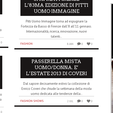
L’83MA EDIZIONE DI PITTI
UOMO IMMAGINE
Pitti Uomo Immagine torna ad espugnare la
Fortezza da Basso di Firenze dall’8 all’11 gennaio.
mo
Internazionalità, ricerca, innovazione, nuovi
talenti..
0
FASHION
8 JAN
0
0
PASSERELLA MISTA
UOMO/DONNA. E’
L’ESTATE 2013 DI COVERI
Dal sapore decisamente estivo la collezione di
Enrico Coveri che chiude la settimana della moda
uomo dedicata alle tendenze della..
no
to
FASHION SHOWS
2 JUL
0
0
0