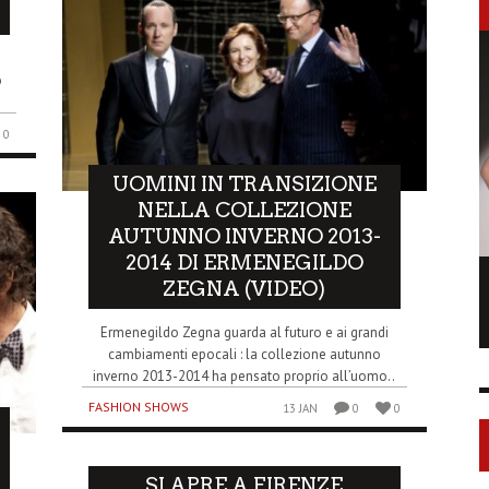
o
0
UOMINI IN TRANSIZIONE
NELLA COLLEZIONE
AUTUNNO INVERNO 2013-
2014 DI ERMENEGILDO
LONGCHAMP IS THE FOURTH TIME IN
ZEGNA (VIDEO)
NY
Ermenegildo Zegna guarda al futuro e ai grandi
FASHION SHOWS
17 FEB
0
1
cambiamenti epocali : la collezione autunno
inverno 2013-2014 ha pensato proprio all’uomo..
FASHION SHOWS
13 JAN
0
0
SI APRE A FIRENZE