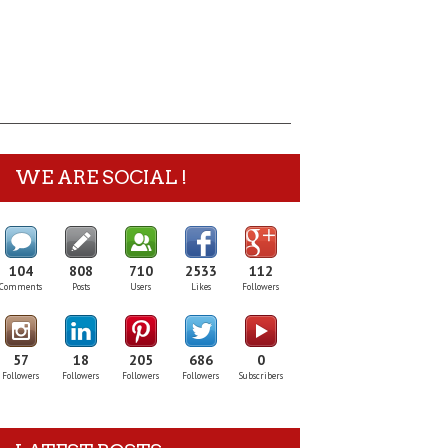
WE ARE SOCIAL !
104
808
710
2533
112
Comments
Posts
Users
Likes
Followers
57
18
205
686
0
Followers
Followers
Followers
Followers
Subscribers