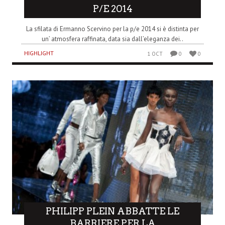
P/E 2014
La sfilata di Ermanno Scervino per la p/e 2014 si è distinta per
un’ atmosfera raffinata, data sia dall’eleganza dei..
HIGHLIGHT
1 OCT
0
0
PHILIPP PLEIN ABBATTE LE
BARRIERE PER LA