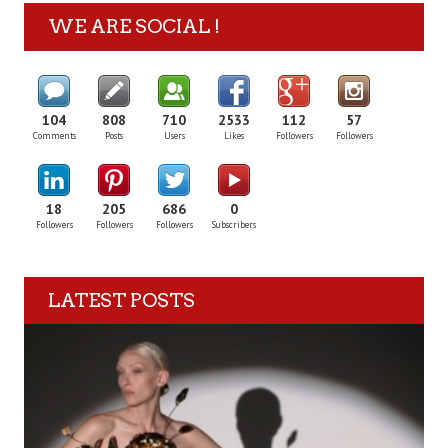
WE ARE SOCIAL !
104
808
710
2533
112
57
Comments
Posts
Users
Likes
Followers
Followers
18
205
686
0
Followers
Followers
Followers
Subscribers
LATEST POSTS