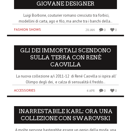
GIOVANE DESIGNER
Luigi Borbone, couturier romano cresciuto tra forbici,
modellini di carta, ago e filo, ma anche tra i banchi della..
FASHION SHOWS
28 JAN
0
0
GLI DEI IMMORTALI SCENDONO
SULLA TERRA CON RENÉ
CAOVILLA
La nuova collezione a/i 2011-12 di René Caovilla si ispira all’
Olimpo degli dei, e calza di sensualità il freddo..
ACCESSORIES
4 APR
0
0
INARRESTABILE KARL: ORA UNA
COLLEZIONE CON SWAROVSKI
A molte persone basterebbe essere un genio della moda, una