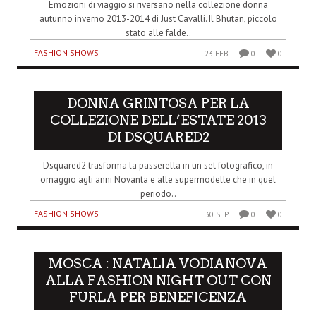
Emozioni di viaggio si riversano nella collezione donna
autunno inverno 2013-2014 di Just Cavalli. Il Bhutan, piccolo
stato alle falde..
FASHION SHOWS
23 FEB
0
0
DONNA GRINTOSA PER LA
COLLEZIONE DELL’ESTATE 2013
DI DSQUARED2
Dsquared2 trasforma la passerella in un set fotografico, in
omaggio agli anni Novanta e alle supermodelle che in quel
periodo..
FASHION SHOWS
30 SEP
0
0
MOSCA : NATALIA VODIANOVA
ALLA FASHION NIGHT OUT CON
FURLA PER BENEFICENZA