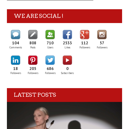
WE ARE SOCIAL !
104
808
710
2533
112
57
Comments
Posts
Users
Likes
Followers
Followers
18
205
686
0
Followers
Followers
Followers
Subscribers
LATEST POSTS