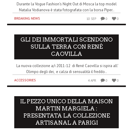
Durante la Vogue Fashion’s Night Out di Mosca la top model
Natalia Vodianova è stata fotografata con la borsa Piper..
BREAKING NEWS
10 SEP
0
0
GLI DEI IMMORTALI SCENDONO
SULLA TERRA CON RENÉ
CAOVILLA
La nuova collezione a/i 2011-12 di René Caovilla si ispira all’
Olimpo degli dei, e calza di sensualità il freddo..
ACCESSORIES
4 APR
0
0
IL PEZZO UNICO DELLA MAISON
MARTIN MARGIELA :
PRESENTATA LA COLLEZIONE
ARTISANAL A PARIGI