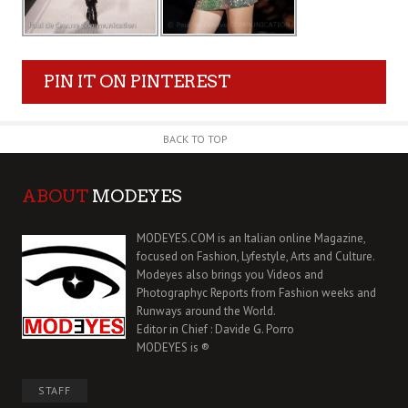
PIN IT ON PINTEREST
BACK TO TOP
ABOUT
MODEYES
MODEYES.COM is an Italian online Magazine,
focused on Fashion, Lyfestyle, Arts and Culture.
Modeyes also brings you Videos and
Photographyc Reports from Fashion weeks and
Runways around the World.
Editor in Chief : Davide G. Porro
MODEYES is ®
STAFF