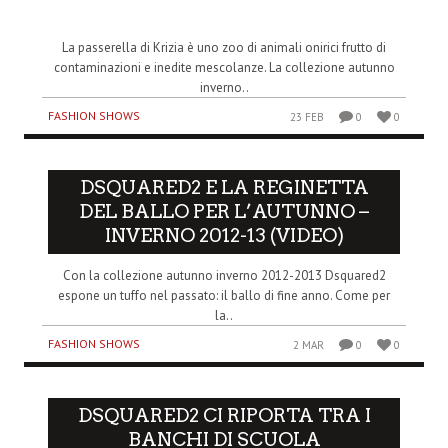
La passerella di Krizia è uno zoo di animali onirici frutto di
contaminazioni e inedite mescolanze. La collezione autunno
inverno..
FASHION SHOWS
23 FEB
0
0
DSQUARED2 E LA REGINETTA
DEL BALLO PER L’AUTUNNO –
INVERNO 2012-13 (VIDEO)
Con la collezione autunno inverno 2012-2013 Dsquared2
espone un tuffo nel passato: il ballo di fine anno. Come per
la..
FASHION SHOWS
2 MAR
0
0
DSQUARED2 CI RIPORTA TRA I
BANCHI DI SCUOLA