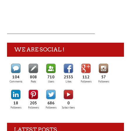
WE ARE SOCIAL !
104
808
710
2533
112
57
Comments
Posts
Users
Likes
Followers
Followers
18
205
686
0
Followers
Followers
Followers
Subscribers
LATEST POSTS