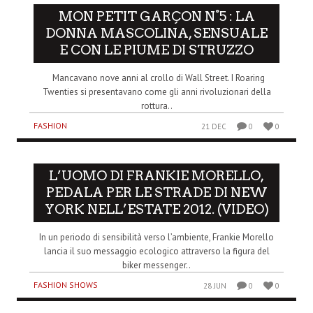
MON PETIT GARÇON N°5 : LA
DONNA MASCOLINA, SENSUALE
E CON LE PIUME DI STRUZZO
Mancavano nove anni al crollo di Wall Street. I Roaring
Twenties si presentavano come gli anni rivoluzionari della
rottura..
FASHION
21 DEC
0
0
L’UOMO DI FRANKIE MORELLO,
PEDALA PER LE STRADE DI NEW
YORK NELL’ESTATE 2012. (VIDEO)
In un periodo di sensibilità verso l’ambiente, Frankie Morello
lancia il suo messaggio ecologico attraverso la figura del
biker messenger..
FASHION SHOWS
28 JUN
0
0