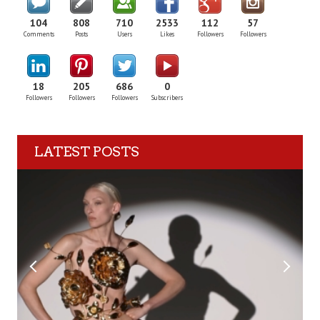
104
808
710
2533
112
57
Comments
Posts
Users
Likes
Followers
Followers
18
205
686
0
Followers
Followers
Followers
Subscribers
LATEST POSTS