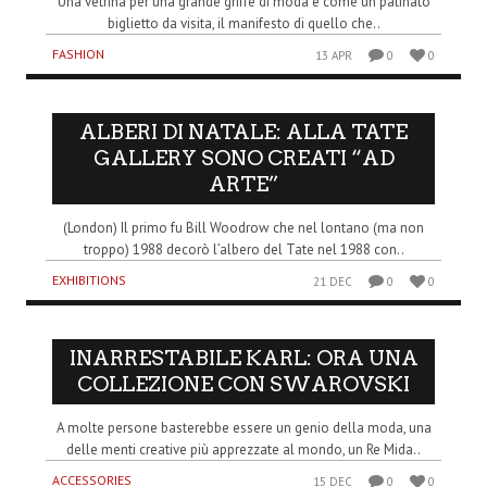
Una vetrina per una grande griffe di moda è come un patinato
biglietto da visita, il manifesto di quello che..
FASHION
13 APR
0
0
ALBERI DI NATALE: ALLA TATE
GALLERY SONO CREATI “AD
ARTE”
(London) Il primo fu Bill Woodrow che nel lontano (ma non
troppo) 1988 decorò l’albero del Tate nel 1988 con..
EXHIBITIONS
21 DEC
0
0
INARRESTABILE KARL: ORA UNA
COLLEZIONE CON SWAROVSKI
A molte persone basterebbe essere un genio della moda, una
delle menti creative più apprezzate al mondo, un Re Mida..
ACCESSORIES
15 DEC
0
0