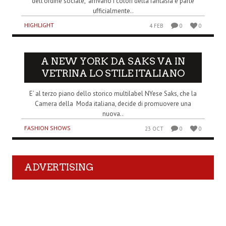
dell’ordine sociale, arrivano i colori della fantasia e parte
ufficialmente..
HIGHLIGHT
4 FEB
0
0
A NEW YORK DA SAKS VA IN
VETRINA LO STILE ITALIANO
E’ al terzo piano dello storico multilabel NYese Saks, che la
Camera della Moda italiana, decide di promuovere una
nuova..
FASHION SHOWS
23 OCT
0
0
ADVERTISING