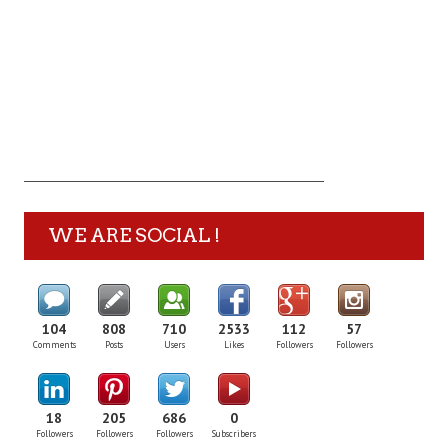
WE ARE SOCIAL !
104
808
710
2533
112
57
Comments
Posts
Users
Likes
Followers
Followers
18
205
686
0
Followers
Followers
Followers
Subscribers