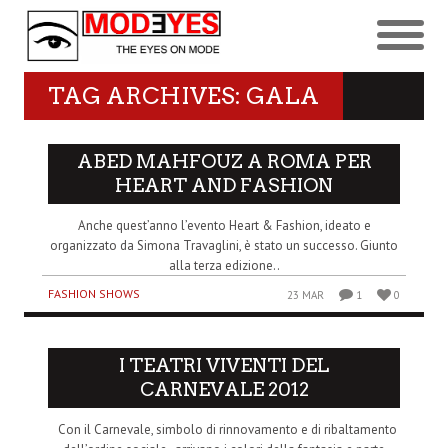
TAG ARCHIVES: GALA
ABED MAHFOUZ A ROMA PER
HEART AND FASHION
Anche quest’anno l’evento Heart & Fashion, ideato e
organizzato da Simona Travaglini, è stato un successo. Giunto
alla terza edizione..
FASHION SHOWS
23 MAR
1
0
I TEATRI VIVENTI DEL
CARNEVALE 2012
Con il Carnevale, simbolo di rinnovamento e di ribaltamento