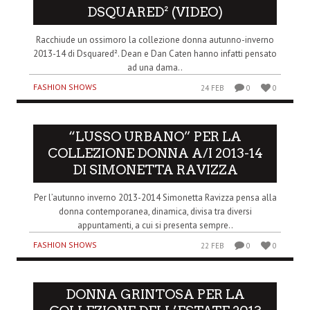
DSQUARED² (VIDEO)
Racchiude un ossimoro la collezione donna autunno-inverno
2013-14 di Dsquared². Dean e Dan Caten hanno infatti pensato
ad una dama..
FASHION SHOWS
24 FEB
0
0
“LUSSO URBANO” PER LA
COLLEZIONE DONNA A/I 2013-14
DI SIMONETTA RAVIZZA
Per l’autunno inverno 2013-2014 Simonetta Ravizza pensa alla
donna contemporanea, dinamica, divisa tra diversi
appuntamenti, a cui si presenta sempre..
FASHION SHOWS
22 FEB
0
0
DONNA GRINTOSA PER LA