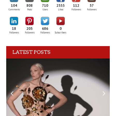
104
808
710
2533
112
57
Comments
Posts
Users
Likes
Followers
Followers
18
205
686
0
Followers
Followers
Followers
Subscribers
LATEST POSTS