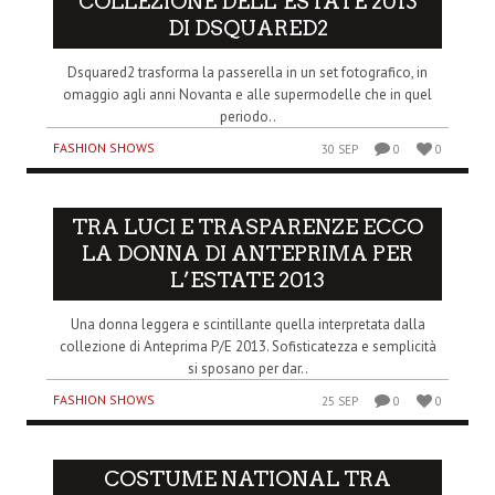
COLLEZIONE DELL’ESTATE 2013
DI DSQUARED2
Dsquared2 trasforma la passerella in un set fotografico, in
omaggio agli anni Novanta e alle supermodelle che in quel
periodo..
FASHION SHOWS
30 SEP
0
0
TRA LUCI E TRASPARENZE ECCO
LA DONNA DI ANTEPRIMA PER
L’ESTATE 2013
Una donna leggera e scintillante quella interpretata dalla
collezione di Anteprima P/E 2013. Sofisticatezza e semplicità
si sposano per dar..
FASHION SHOWS
25 SEP
0
0
COSTUME NATIONAL TRA