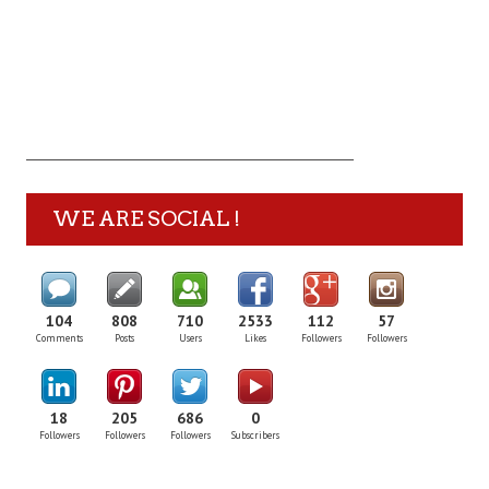
WE ARE SOCIAL !
104
808
710
2533
112
57
Comments
Posts
Users
Likes
Followers
Followers
18
205
686
0
Followers
Followers
Followers
Subscribers