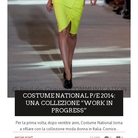
COSTUME NATIONAL P/E 2014:
UNA COLLEZIONE “WORK IN
PROGRESS”
Per la prima volta, dopo ventitre anni, Costume National torna
a sfilare con la collezione moda donna in Italia. Cornice..
HIGHLIGHT
22 SEP
0
0