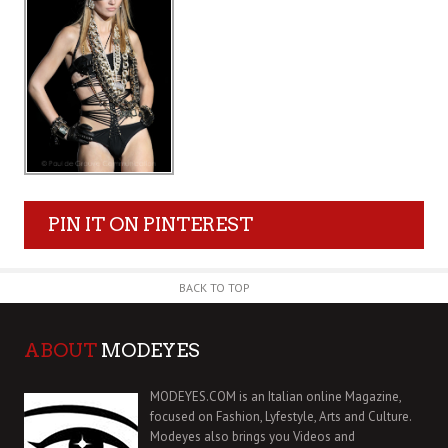
PIN IT ON PINTEREST
BACK TO TOP
ABOUT
MODEYES
MODEYES.COM is an Italian online Magazine,
focused on Fashion, Lyfestyle, Arts and Culture.
Modeyes also brings you Videos and