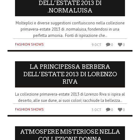
DELL’ESTATE 2013 DI
.NORMALUISA
Molteplici e diverse suggestioni confluiscono nella collezione
primavera-estate 2013 di .normaluisa, fondendosi in una
perfetta armonia. Fonti di ispirazione che..
FASHION SHOWS
9 OCT
0
0
LA PRINCIPESSA BERBERA
DELL’ESTATE 2013 DI LORENZO
RIVA
La collezione primavera-estate 2013 di Lorenzo Riva si ispira al
deserto, alle sue dune, ai suoi colori; racchiude la bellezza..
FASHION SHOWS
3 OCT
0
0
ATMOSFERE MISTERIOSE NELLA
COLLEZIONE DONNA