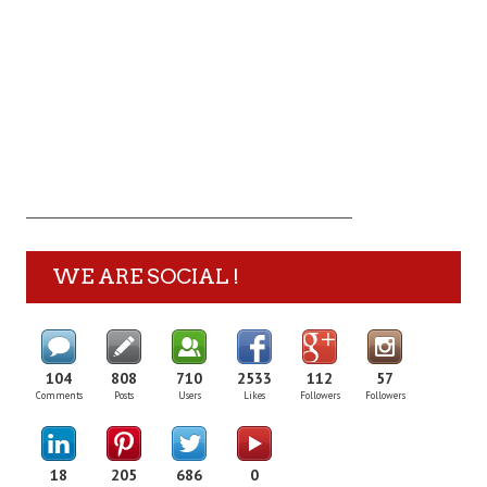
WE ARE SOCIAL !
104
808
710
2533
112
57
Comments
Posts
Users
Likes
Followers
Followers
18
205
686
0