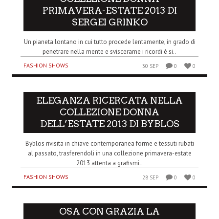
PRIMAVERA-ESTATE 2013 DI
SERGEI GRINKO
Un pianeta lontano in cui tutto procede lentamente, in grado di
penetrare nella mente e sviscerarne i ricordi è si..
FASHION SHOWS
30 SEP
0
0
ELEGANZA RICERCATA NELLA
COLLEZIONE DONNA
DELL’ESTATE 2013 DI BYBLOS
Byblos rivisita in chiave contemporanea forme e tessuti rubati
al passato, trasferendoli in una collezione primavera-estate
2013 attenta a grafismi..
FASHION SHOWS
28 SEP
0
0
OSA CON GRAZIA LA