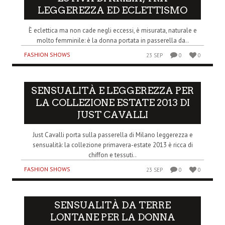
LEGGEREZZA ED ECLETTISMO
È eclettica ma non cade negli eccessi, è misurata, naturale e
molto femminile: è la donna portata in passerella da..
FASHION SHOWS
23 SEP
0
0
SENSUALITÀ E LEGGEREZZA PER
LA COLLEZIONE ESTATE 2013 DI
JUST CAVALLI
Just Cavalli porta sulla passerella di Milano leggerezza e
sensualità: la collezione primavera-estate 2013 è ricca di
chiffon e tessuti..
FASHION SHOWS
23 SEP
0
0
SENSUALITÀ DA TERRE
LONTANE PER LA DONNA