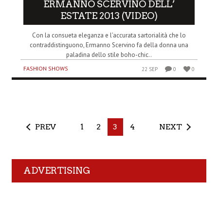
ERMANNO SCERVINO DELL’
ESTATE 2013 (VIDEO)
Con la consueta eleganza e l’accurata sartorialità che lo
contraddistinguono, Ermanno Scervino fa della donna una
paladina dello stile boho-chic..
FASHION SHOWS
22 SEP
0
0
PREV
1
2
3
4
NEXT
ADVERTISING